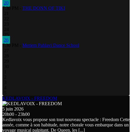
20
7:30 PM -
THE DONN OF TIKI
21
22
23
24
25
26
7:30 PM -
Meriem Pahlavi Dance School
27
28
29
30
1
2
3
4
5
KEDLAVOIX - FREEDOM
5 juin 2026
20h00 - 23h00
Kedlavoix vous propose son tout nouveau spectacle : Freedom Cette
année, comme à son habitude, notre chorale vous embarque dans un
voyage musical palpitant. De Queen, les [...]