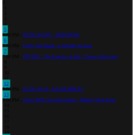
d
1
2
3
4
5
8:00 PM -
KEDLAVOIX - FREEDOM
6
8:00 PM -
Unity Jazz Band - Légendes du Jazz
7
7:00 PM -
DIVINE : The Essence of Her - Dance Showcase
8
9
10
11
12
8:00 PM -
KEDLAVOI - RASSEMBLÉS
13
9:00 PM -
Fierce MTL 8e anniversaire - Édition Tapis Rose
14
15
16
17
18
19