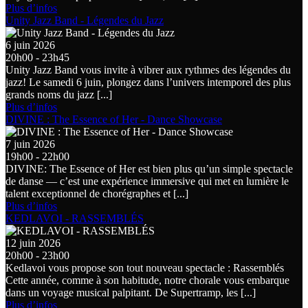
Plus d’infos
Unity Jazz Band - Légendes du Jazz
6 juin 2026
20h00 - 23h45
Unity Jazz Band vous invite à vibrer aux rythmes des légendes du
jazz! Le samedi 6 juin, plongez dans l’univers intemporel des plus
grands noms du jazz [...]
Plus d’infos
DIVINE : The Essence of Her - Dance Showcase
7 juin 2026
19h00 - 22h00
DIVINE: The Essence of Her est bien plus qu’un simple spectacle
de danse — c’est une expérience immersive qui met en lumière le
talent exceptionnel de chorégraphes et [...]
Plus d’infos
KEDLAVOI - RASSEMBLÉS
12 juin 2026
20h00 - 23h00
Kedlavoi vous propose son tout nouveau spectacle : Rassemblés
Cette année, comme à son habitude, notre chorale vous embarque
dans un voyage musical palpitant. De Supertramp, les [...]
Plus d’infos