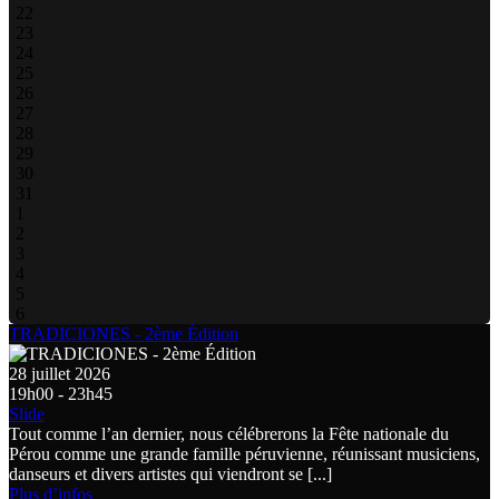
22
23
24
25
26
27
28
29
30
31
1
2
3
4
5
6
TRADICIONES - 2ème Édition
28 juillet 2026
19h00 - 23h45
Slide
Tout comme l’an dernier, nous célébrerons la Fête nationale du
Pérou comme une grande famille péruvienne, réunissant musiciens,
danseurs et divers artistes qui viendront se [...]
Plus d’infos