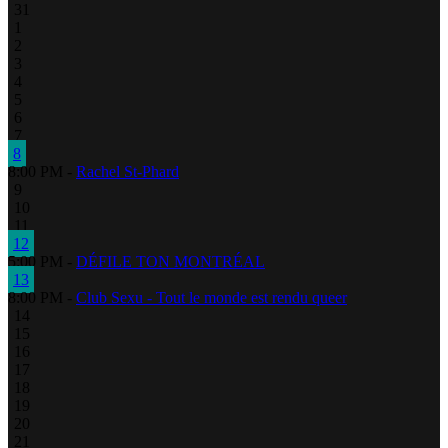
31
1
2
3
4
5
6
7
8
8:00 PM -
Rachel St-Phard
9
10
11
12
5:00 PM -
DÉFILE TON MONTRÉAL
13
8:00 PM -
Club Sexu - Tout le monde est rendu queer
14
15
16
17
18
19
20
21