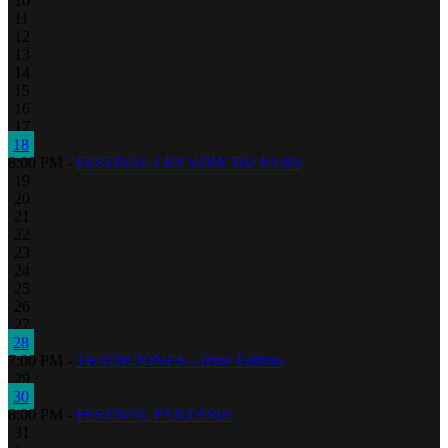
10
11
12
13
14
15
16
17
18
8:00 PM -
FESTIVAL LES VOIX DU FASO
19
20
21
22
23
24
25
26
27
28
7:00 PM -
TRADICIONES - 2ème Édition
29
30
8:00 PM -
FESTIVAL FANTASIA
31